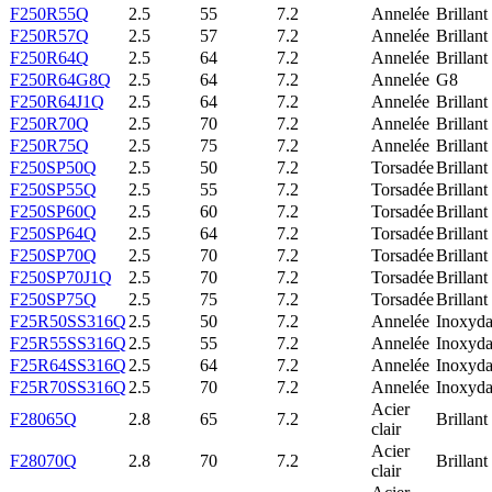
F250R55Q
2.5
55
7.2
Annelée
Brillant
F250R57Q
2.5
57
7.2
Annelée
Brillant
F250R64Q
2.5
64
7.2
Annelée
Brillant
F250R64G8Q
2.5
64
7.2
Annelée
G8
F250R64J1Q
2.5
64
7.2
Annelée
Brillant
F250R70Q
2.5
70
7.2
Annelée
Brillant
F250R75Q
2.5
75
7.2
Annelée
Brillant
F250SP50Q
2.5
50
7.2
Torsadée
Brillant
F250SP55Q
2.5
55
7.2
Torsadée
Brillant
F250SP60Q
2.5
60
7.2
Torsadée
Brillant
F250SP64Q
2.5
64
7.2
Torsadée
Brillant
F250SP70Q
2.5
70
7.2
Torsadée
Brillant
F250SP70J1Q
2.5
70
7.2
Torsadée
Brillant
F250SP75Q
2.5
75
7.2
Torsadée
Brillant
F25R50SS316Q
2.5
50
7.2
Annelée
Inoxyda
F25R55SS316Q
2.5
55
7.2
Annelée
Inoxyda
F25R64SS316Q
2.5
64
7.2
Annelée
Inoxyda
F25R70SS316Q
2.5
70
7.2
Annelée
Inoxyda
Acier
F28065Q
2.8
65
7.2
Brillant
clair
Acier
F28070Q
2.8
70
7.2
Brillant
clair