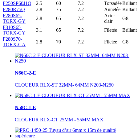
F250SP60J1Q
2.5
60
7.2
Torsadée
Brillant
F280R75Q
2.8
75
7.2
Annelée
Brillant
F280S65-
Acier
2.8
65
7.2
G8
TORX-GY
clair
F310S65-
3.1
65
7.2
Filetée
Brillant
TORX-GY
F280S70-
2.8
70
7.2
Filetée
G8
TORX-GA
N66C-2-E
CLOUEUR RLX-ST 32MM- 64MM N203-N250
N58C-1-E
CLOUEUR RLX-CT 25MM - 55MM MAX