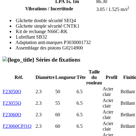
LPA 1s, 1m
86.30
2
Vibrations / Incertitude
3.05 / 1.525 m/s
Gâchette double sécurité
SEQ4
Gâchette simple sécurité
CNTK1
Kit de rechange
N66C-RK
Lubrifiant
SB32
Adaptation anti-marques
P3030001732
Assemblage des pistons
G0214900
Séries de fixations
Taille
Réf.
Diamètre
Longueur
Tête
du
Profil
Finiti
rouleau
Acier
F23050Q
2.3
50
6.5
Brillant
clair
Acier
F23055Q
2.3
55
6.5
Brillant
clair
Acier
F23060Q
2.3
60
6.5
Brillant
clair
Acier
F23060CPJ1Q
2.3
60
6.5
Brillant
clair
Acier