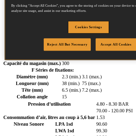
Détails des fixations
By clicking “Accept All Cookies”, you agree to the storing of cookies on your device to 
Compresseurs
analyze site usage, and assist in our marketing efforts.
Produits similaires
Articles similaires
Téléchargements
Cookies Settings
Poids
2.13 kg
Largeur
124 mm
Reject All But Necessary
Accept All Cookies
Longueur
264 mm
Hauteur
356 mm
Capacité du magasin (max.)
300
F Séries de fixations:
Diamètre (mm)
2.3 (min.)
3.1 (max.)
Longueur (mm)
38 (min.)
75 (max.)
Tête (mm)
6.5 (min.)
7.2 (max.)
Collation angle
15
Pression d’utilisation
4.80 - 8.30 BAR
70.00 - 120.00 PSI
Consommation d’air, litres au coup à 5,6 bar
1.53
Niveau Sonore
LPA 1sd
90.60
LWA 1sd
99.30