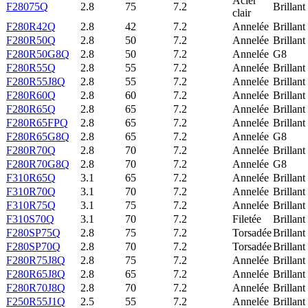
Acier
F28075Q
2.8
75
7.2
Brillant
clair
F280R42Q
2.8
42
7.2
Annelée
Brillant
F280R50Q
2.8
50
7.2
Annelée
Brillant
F280R50G8Q
2.8
50
7.2
Annelée
G8
F280R55Q
2.8
55
7.2
Annelée
Brillant
F280R55J8Q
2.8
55
7.2
Annelée
Brillant
F280R60Q
2.8
60
7.2
Annelée
Brillant
F280R65Q
2.8
65
7.2
Annelée
Brillant
F280R65FPQ
2.8
65
7.2
Annelée
Brillant
F280R65G8Q
2.8
65
7.2
Annelée
G8
F280R70Q
2.8
70
7.2
Annelée
Brillant
F280R70G8Q
2.8
70
7.2
Annelée
G8
F310R65Q
3.1
65
7.2
Annelée
Brillant
F310R70Q
3.1
70
7.2
Annelée
Brillant
F310R75Q
3.1
75
7.2
Annelée
Brillant
F310S70Q
3.1
70
7.2
Filetée
Brillant
F280SP75Q
2.8
75
7.2
Torsadée
Brillant
F280SP70Q
2.8
70
7.2
Torsadée
Brillant
F280R75J8Q
2.8
75
7.2
Annelée
Brillant
F280R65J8Q
2.8
65
7.2
Annelée
Brillant
F280R70J8Q
2.8
70
7.2
Annelée
Brillant
F250R55J1Q
2.5
55
7.2
Annelée
Brillant