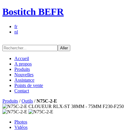
Bostitch BEFR
fr
nl
Aller
Accueil
A propos
Produits
Nouvelles
Assistance
Points de vente
Contact
Produits
/
Outils
/
N75C-2-E
Photos
Vidéos