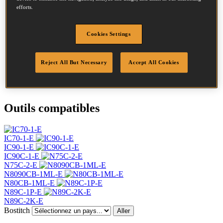
efforts.
Diamètre
2.5 mm
Tête
7.2 mm
Longueur
55 mm
Cookies Settings
Profil
Acier clair
Finition
Brillant
Reject All But Necessary
Accept All Cookies
Quantité par boîte
9900
DoP
DOP-EU_25_RPB
Outils compatibles
IC70-1-E
IC90-1-E
IC90C-1-E
N75C-2-E
N8090CB-1ML-E
N80CB-1ML-E
N89C-1P-E
N89C-2K-E
Bostitch
Aller