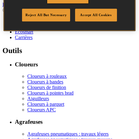
Politique de confidentialité
Cookies
© 2026 Stanley Bostitch
Reject All But Necessary
Accept All Cookies
Notre société
Conception et ingénierie
Ecosmart
Carrières
Outils
Cloueurs
Cloueurs à rouleaux
Cloueurs à bandes
Cloueurs de finition
Cloueurs à pointes brad
Aiguilleurs
Cloueurs à parquet
Cloueurs APC
Agrafeuses
Agrafeuses pneumatiques : travaux légers