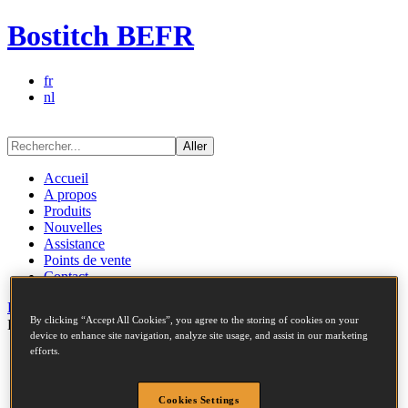
Bostitch BEFR
fr
nl
Aller
Accueil
A propos
Produits
Nouvelles
Assistance
Points de vente
Contact
Produits
/
Accessoires
/
Packs combo de conduites d’air
By clicking “Accept All Cookies”, you agree to the storing of cookies on your
Bostitch
Aller
device to enhance site navigation, analyze site usage, and assist in our marketing
efforts.
Accessibilité
Plan du site
Informations légales
Cookies Settings