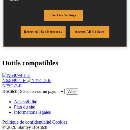
Diamètre
2.3 mm
Tête
6.5 mm
Cookies Settings
Longueur
64 mm
Profil
Annelée
Finition
Brillant
Reject All But Necessary
Accept All Cookies
Quantité par boîte
10500
DoP
DOP-EU_23_RRB
Outils compatibles
N64099-1-E
N75C-2-E
Bostitch
Aller
Accessibilité
Plan du site
Informations légales
Politique de confidentialité
Cookies
© 2026 Stanley Bostitch