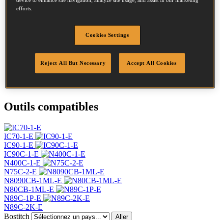
efforts.
Diamètre
2.8 mm
Tête
7.2 mm
Longueur
65 mm
Cookies Settings
Profil
Annelée
Finition
G8
Reject All But Necessary
Accept All Cookies
Quantité par boîte
7500
DoP
DOP-EU_28_RRG8
Outils compatibles
IC70-1-E
IC90-1-E
IC90C-1-E
N400C-1-E
N75C-2-E
N8090CB-1ML-E
N80CB-1ML-E
N89C-1P-E
N89C-2K-E
Bostitch
Aller