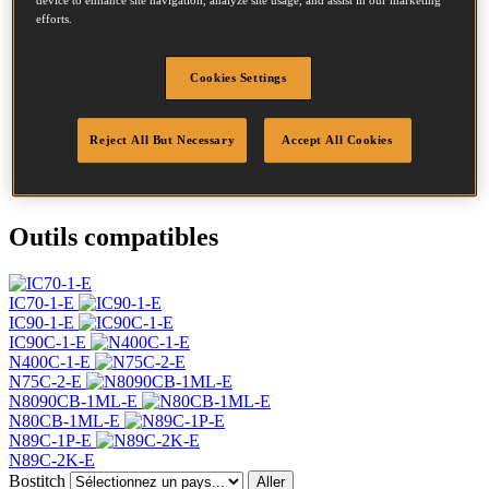
efforts.
Diamètre
2.8 mm
Tête
7.2 mm
Longueur
70 mm
Cookies Settings
Profil
Annelée
Finition
Brillant
Reject All But Necessary
Accept All Cookies
Quantité par boîte
6000
DoP
DOP-EU_28_RRB
Outils compatibles
IC70-1-E
IC90-1-E
IC90C-1-E
N400C-1-E
N75C-2-E
N8090CB-1ML-E
N80CB-1ML-E
N89C-1P-E
N89C-2K-E
Bostitch
Aller