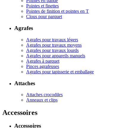
Pointes en bande
Pointes et finettes
Pointes de finition et pointes en T
Clous pour parquet
Agrafes
Agrafes pour travaux légers
Agrafes pour travaux moyens
Agrafes pour travaux lourds
Agrafes pour appareils manuels
Agrafes à parquet
Pinces agrafeuses
Agrafes pour tapisserie et emballage
Attaches
Attaches crocodiles
Anneaux et clips
Accessoires
Accessoires