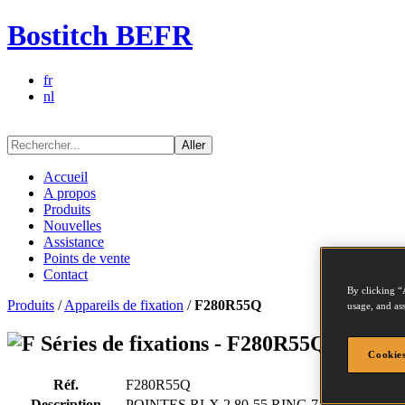
Bostitch BEFR
fr
nl
Aller
Accueil
A propos
Produits
Nouvelles
Assistance
Points de vente
Contact
By clicking “
Produits
/
Appareils de fixation
/
F280R55Q
usage, and ass
Séries de fixations - F280R55Q
Cookies
Réf.
F280R55Q
Description
POINTES RLX 2.80-55 RING 7.5M