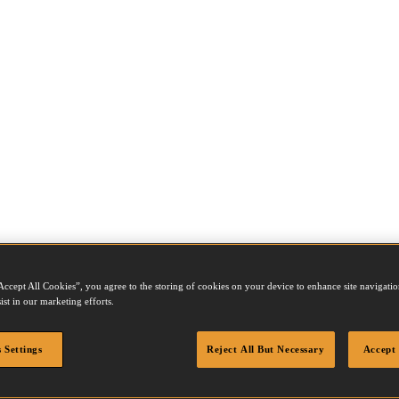
Accept All Cookies”, you agree to the storing of cookies on your device to enhance site navigation
ist in our marketing efforts.
 Settings
Reject All But Necessary
Accept 