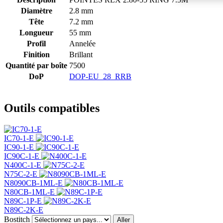
Diamètre
2.8 mm
Tête
7.2 mm
Longueur
55 mm
Profil
Annelée
Finition
Brillant
Quantité par boîte
7500
DoP
DOP-EU_28_RRB
Outils compatibles
IC70-1-E
IC90-1-E
IC90C-1-E
N400C-1-E
N75C-2-E
N8090CB-1ML-E
N80CB-1ML-E
N89C-1P-E
N89C-2K-E
Bostitch
Aller