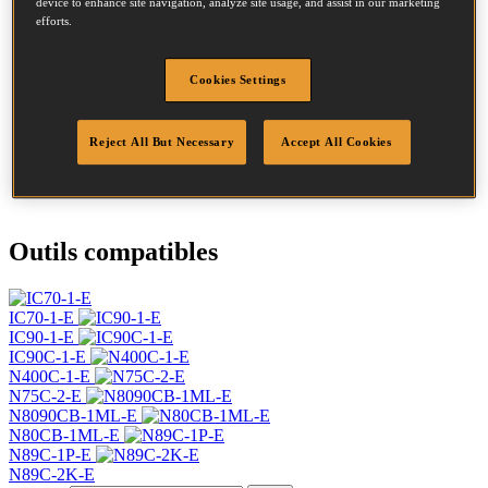
device to enhance site navigation, analyze site usage, and assist in our marketing
Description
5M
efforts.
Diamètre
2.8 mm
Tête
7.2 mm
Cookies Settings
Longueur
65 mm
Profil
Annelée
Finition
Brillant
Reject All But Necessary
Accept All Cookies
Quantité par
7500
boîte
Outils compatibles
IC70-1-E
IC90-1-E
IC90C-1-E
N400C-1-E
N75C-2-E
N8090CB-1ML-E
N80CB-1ML-E
N89C-1P-E
N89C-2K-E