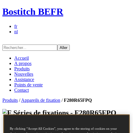
Bostitch BEFR
fr
nl
Aller
Accueil
A propos
Produits
Nouvelles
Assistance
Points de vente
Contact
Produits
/
Appareils de fixation
/
F280R65FPQ
Séries de fixations - F280R65FPQ
Réf.
F280R65FPQ
By clicking “Accept All Cookies”, you agree to the storing of cookies on your
POINTES ROULEAUX 2.80-65 ANNELE FP