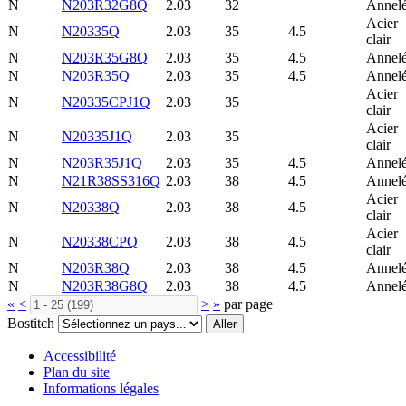
N
N203R32G8Q
2.03
32
Annel
Acier
N
N20335Q
2.03
35
4.5
clair
N
N203R35G8Q
2.03
35
4.5
Annel
N
N203R35Q
2.03
35
4.5
Annel
Acier
N
N20335CPJ1Q
2.03
35
clair
Acier
N
N20335J1Q
2.03
35
clair
N
N203R35J1Q
2.03
35
4.5
Annel
N
N21R38SS316Q
2.03
38
4.5
Annel
Acier
N
N20338Q
2.03
38
4.5
clair
Acier
N
N20338CPQ
2.03
38
4.5
clair
N
N203R38Q
2.03
38
4.5
Annel
N
N203R38G8Q
2.03
38
4.5
Annel
«
<
>
»
par page
Bostitch
Aller
Accessibilité
Plan du site
Informations légales