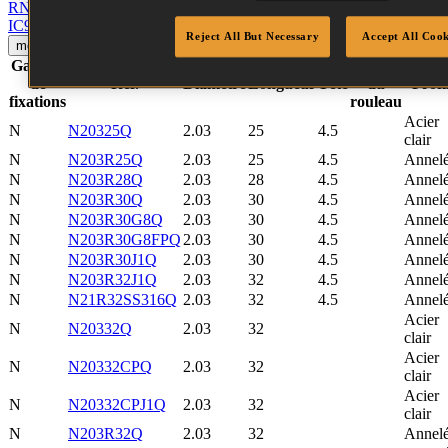
RN46DW-1EPAL
Afficher l’outil
IC90P-1-E
Afficher l’outil
Reject All But Necessary
Accept All Cook
mettre à jour
Réinitialiser
Gamme
Taille
de
Réf.
Diamètre
Longueur
Tête
du
Profi
fixations
rouleau
Acier
N
N20325Q
2.03
25
4.5
clair
N
N203R25Q
2.03
25
4.5
Annel
N
N203R28Q
2.03
28
4.5
Annel
N
N203R30Q
2.03
30
4.5
Annel
N
N203R30G8Q
2.03
30
4.5
Annel
N
N203R30G8FPQ
2.03
30
4.5
Annel
N
N203R30J1Q
2.03
30
4.5
Annel
N
N203R32J1Q
2.03
32
4.5
Annel
N
N21R32SS316Q
2.03
32
4.5
Annel
Acier
N
N20332Q
2.03
32
clair
Acier
N
N20332CPQ
2.03
32
clair
Acier
N
N20332CPJ1Q
2.03
32
clair
N
N203R32Q
2.03
32
Annel