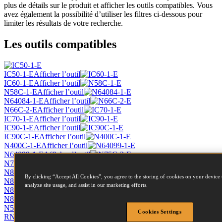
plus de détails sur le produit et afficher les outils compatibles. Vous
avez également la possibilité d’utiliser les filtres ci-dessous pour
limiter les résultats de votre recherche.
Les outils compatibles
IC50-1-E
Afficher l’outil
IC60-1-E
Afficher l’outil
N58C-1-E
Afficher l’outil
N64084-1-E
Afficher l’outil
N66C-2-E
Afficher l’outil
IC70-1-E
Afficher l’outil
IC90-1-E
Afficher l’outil
IC90C-1-E
Afficher l’outil
N400C-1-E
Afficher l’outil
N64099-1-E
Afficher l’outil
N75C-2-E
Afficher l’outil
N8090CB-1ML-E
Afficher l’outil
By clicking “Accept All Cookies”, you agree to the storing of cookies on your device 
N80CB-1ML-E
Afficher l’outil
analyze site usage, and assist in our marketing efforts.
N89C-1P-E
Afficher l’outil
N89C-2K-E
Afficher l’outil
N512C-2-E
Afficher l’outil
Cookies Settings
RN46K-2-E
Afficher l’outil