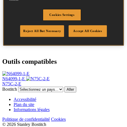
Diamètre
2.3 mm
Tête
6.5 mm
Cookies Settings
Longueur
60 mm
Profil
Annelée
Finition
Brillant
Reject All But Necessary
Accept All Cookies
Quantité par boîte
10500
DoP
DOP-EU_23_RRB
Outils compatibles
N64099-1-E
N75C-2-E
Bostitch
Aller
Accessibilité
Plan du site
Informations légales
Politique de confidentialité
Cookies
© 2026 Stanley Bostitch