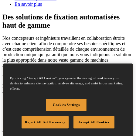
En savoir plus
Des solutions de fixation automatisées
haut de gamme
Nos concepteurs et ingénieurs travaillent en collaboration étroite
avec chaque client afin de comprendre ses besoins spécifiques et
c’est cette compréhension détaillée de chaque environnement de
production unique qui garantit que nous vous indiquions la solution
la plus appropriée dans notre vaste gamme de machines
automatiques.
Conçus pour améliorer votre procédé de production.
By clicking “Accept All Cookies”, you agree to the storing of cookies on your
device to enhance site navigation, analyze site usage, and assist in our marketing
Nous concentrons nos efforts pour vous fournir les solutions
efforts.
automatisées les plus efficaces afin d’offrir à votre entreprise :
Des procédés de production efficaces
Cookies Settings
Des frais généraux réduits
De la précision et du contrôle
Des environnements de travail plus sécuritaires
Reject All But Necessary
Accept All Cookies
Des accessoires en option