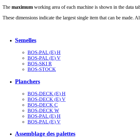
The
maximum
working area of each machine is shown in the data tab
These dimensions indicate the largest single item that can be made. Al
Semelles
BOS-PAL (E) H
BOS-PAL (E) V
BOS-SKI R
BOS-STOCK
Planchers
BOS-DECK (E) H
BOS-DECK (E) V
BOS-DECK C
BOS-DECK W
BOS-PAL (E) H
BOS-PAL (E) V
Assemblage des palettes