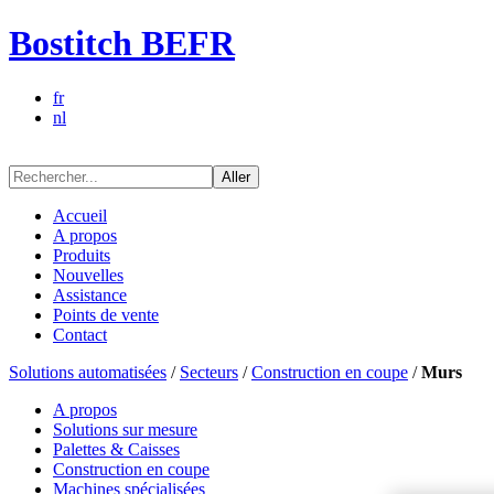
Bostitch BEFR
fr
nl
Aller
Accueil
A propos
Produits
Nouvelles
Assistance
Points de vente
Contact
Solutions automatisées
/
Secteurs
/
Construction en coupe
/
Murs
A propos
Solutions sur mesure
Palettes & Caisses
Construction en coupe
Machines spécialisées