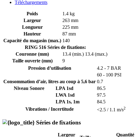
Téléchargements
Poids
1.4 kg
Largeur
263 mm
Longueur
225 mm
Hauteur
87 mm
Capacité du magasin (max.)
140
RING 516 Séries de fixations:
Couronne (mm)
13.4 (min.)
13.4 (max.)
Taille ouverte (mm)
9
Pression d’utilisation
4.2 - 7 BAR
60 - 100 PSI
Consommation d’air, litres au coup à 5,6 bar
0.7
Niveau Sonore
LPA 1sd
86.5
LWA 1sd
97.5
LPA 1s, 1m
84.5
2
Vibrations / Incertitude
<2.5 / 1.1 m/s
Séries de fixations
Largeur
Quantité