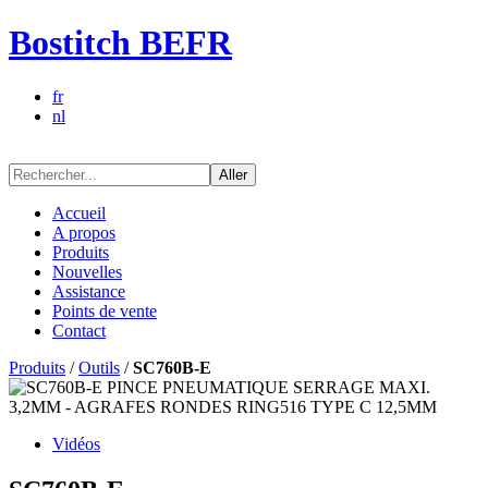
Bostitch BEFR
fr
nl
Aller
Accueil
A propos
Produits
Nouvelles
Assistance
Points de vente
Contact
Produits
/
Outils
/
SC760B-E
Vidéos