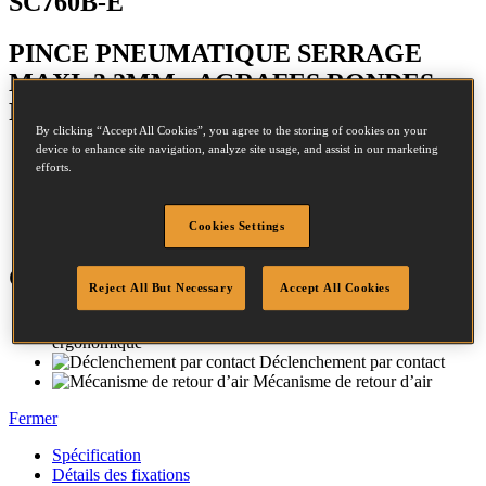
SC760B-E
PINCE PNEUMATIQUE SERRAGE
MAXI. 3,2MM - AGRAFES RONDES
RING516 TYPE C 12,5MM
By clicking “Accept All Cookies”, you agree to the storing of cookies on your
device to enhance site navigation, analyze site usage, and assist in our marketing
efforts.
Couronne:
13.4 - 13.4mm
Cookies Settings
Taille ouverte:
9mm
Caractéristiques
Reject All But Necessary
Accept All Cookies
Poignée caoutchouc
ergonomique
Déclenchement par contact
Mécanisme de retour d’air
Fermer
Spécification
Détails des fixations