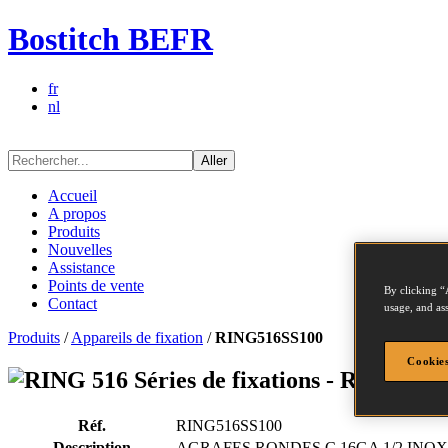
Bostitch BEFR
fr
nl
Aller
Accueil
A propos
Produits
Nouvelles
Assistance
Points de vente
By clicking “
Contact
usage, and ass
Produits
/
Appareils de fixation
/
RING516SS100
Cookies
Séries de fixations - RING516
Réf.
RING516SS100
Description
AGRAFES RONDES C 16GA 1/2 INOX