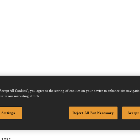
Accept All Cookies”, you agree to the storing of cookies on your device to enhance site navigation
ist in our marketing efforts.
 Settings
Reject All But Necessary
Accept 
SS100
 10M