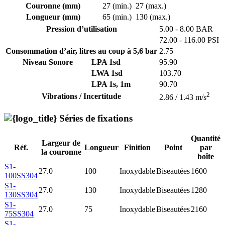
Couronne (mm)
27 (min.)
27 (max.)
Longueur (mm)
65 (min.)
130 (max.)
Pression d’utilisation
5.00 - 8.00 BAR
72.00 - 116.00 PSI
Consommation d’air, litres au coup à 5,6 bar
2.75
Niveau Sonore
LPA 1sd
95.90
LWA 1sd
103.70
LPA 1s, 1m
90.70
2
Vibrations / Incertitude
2.86 / 1.43 m/s
Séries de fixations
Quantité
Largeur de
Réf.
Longueur
Finition
Point
par
la couronne
boîte
S1-
27.0
100
Inoxydable
Biseautées
1600
100SS304
S1-
27.0
130
Inoxydable
Biseautées
1280
130SS304
S1-
27.0
75
Inoxydable
Biseautées
2160
75SS304
S1-