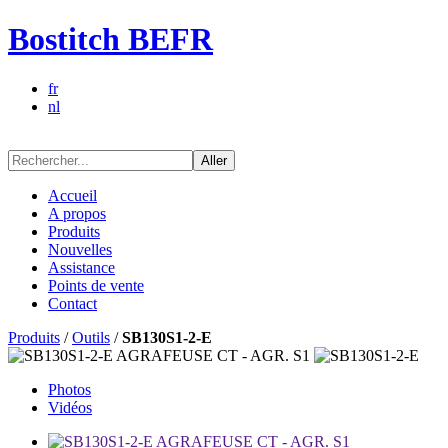
Bostitch BEFR
fr
nl
Aller
Accueil
A propos
Produits
Nouvelles
Assistance
Points de vente
Contact
Produits
/
Outils
/
SB130S1-2-E
Photos
Vidéos