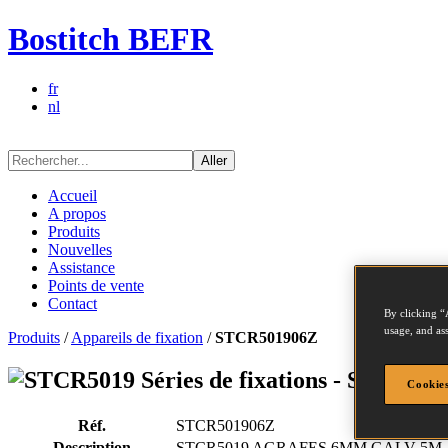
Bostitch BEFR
fr
nl
Aller
Accueil
A propos
Produits
Nouvelles
Assistance
Points de vente
Contact
By clicking “
usage, and ass
Produits
/
Appareils de fixation
/
STCR501906Z
Séries de fixations - STCR50
Cookies
Réf.
STCR501906Z
Description
STCR5019 AGRAFES 6MM GALV 5M