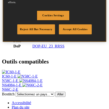
Description
efforts.
9.9M
Diamètre
2.3 mm
Tête
4.5 mm
Cookies Settings
Longueur
55 mm
Profil
Annelée
Reject All But Necessary
Accept All Cookies
Finition
Inoxydable
Quantité par
6600
boîte
DoP
DOP-EU_23_RRSS
Outils compatibles
IC60-1-E
N58C-1-E
N64084-1-E
N66C-2-E
Bostitch
Aller
Accessibilité
Plan du site