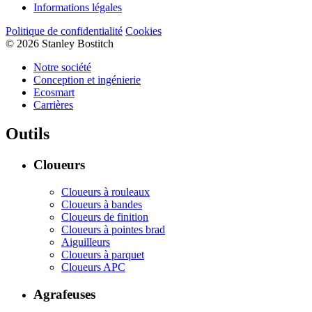
Informations légales
Politique de confidentialité
Cookies
© 2026 Stanley Bostitch
Notre société
Conception et ingénierie
Ecosmart
Carrières
Outils
Cloueurs
Cloueurs à rouleaux
Cloueurs à bandes
Cloueurs de finition
Cloueurs à pointes brad
Aiguilleurs
Cloueurs à parquet
Cloueurs APC
Agrafeuses