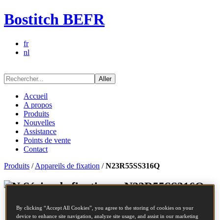
Bostitch BEFR
fr
nl
Aller
Accueil
A propos
Produits
Nouvelles
Assistance
Points de vente
Contact
Produits
/
Appareils de fixation
/
N23R55SS316Q
Séries de fixations - N23R55SS316Q
By clicking “Accept All Cookies”, you agree to the storing of cookies on your
Réf.
N23R55SS316Q
device to enhance site navigation, analyze site usage, and assist in our marketing
POINTES RLX 2.30-55 RING BOSINOX