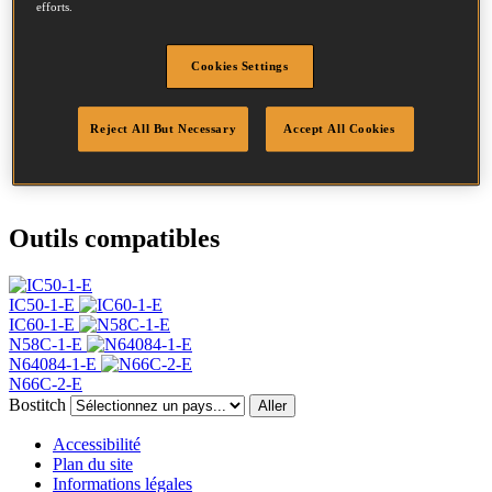
efforts.
Diamètre
2.3 mm
Tête
4.5 mm
Cookies Settings
Longueur
35 mm
Profil
Annelée
Finition
Brillant
Reject All But Necessary
Accept All Cookies
Quantité par boîte
19800
DoP
DOP-EU_23_RRB
Outils compatibles
IC50-1-E
IC60-1-E
N58C-1-E
N64084-1-E
N66C-2-E
Bostitch
Aller
Accessibilité
Plan du site
Informations légales