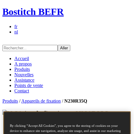
Bostitch BEFR
fr
nl
Aller
Accueil
A propos
Produits
Nouvelles
Assistance
Points de vente
Contact
Produits
/
Appareils de fixation
/
N230R35Q
Séries de fixations - N230R35Q
By clicking “Accept All Cookies”, you agree to the storing of cookies on your
Réf.
N230R35Q
device to enhance site navigation, analyze site usage, and assist in our marketing
Description
POINTES RLX 2.30-35 RING 19.8M