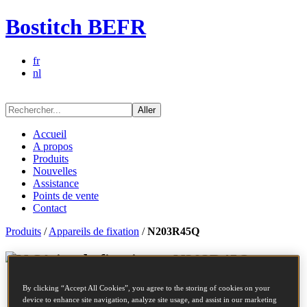
Bostitch BEFR
fr
nl
Aller
Accueil
A propos
Produits
Nouvelles
Assistance
Points de vente
Contact
Produits
/
Appareils de fixation
/
N203R45Q
Séries de fixations - N203R45Q
By clicking “Accept All Cookies”, you agree to the storing of cookies on your
Réf.
N203R45Q
device to enhance site navigation, analyze site usage, and assist in our marketing
Description
POINTES RLX 2.03-45 RING 17.5M