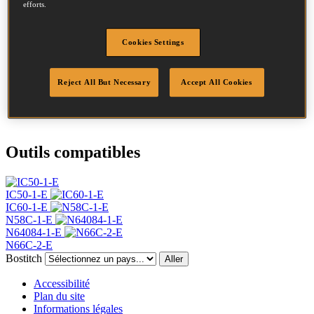
efforts.
Diamètre
2.03 mm
Tête
4.5 mm
Cookies Settings
Longueur
45 mm
Profil
Annelée
Finition
Brillant
Reject All But Necessary
Accept All Cookies
Quantité par boîte
21000
DoP
DOP-EU_20_RRB
Outils compatibles
IC50-1-E
IC60-1-E
N58C-1-E
N64084-1-E
N66C-2-E
Bostitch
Aller
Accessibilité
Plan du site
Informations légales