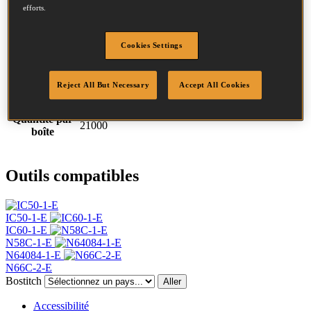
Description
efforts.
GAL8 FP 17.5M
Diamètre
2.03 mm
Tête
4.5 mm
Cookies Settings
Longueur
45 mm
Profil
Annelée
Reject All But Necessary
Accept All Cookies
Finition
G8
Point
Pointe plate
Quantité par
21000
boîte
Outils compatibles
IC50-1-E
IC60-1-E
N58C-1-E
N64084-1-E
N66C-2-E
Bostitch
Aller
Accessibilité